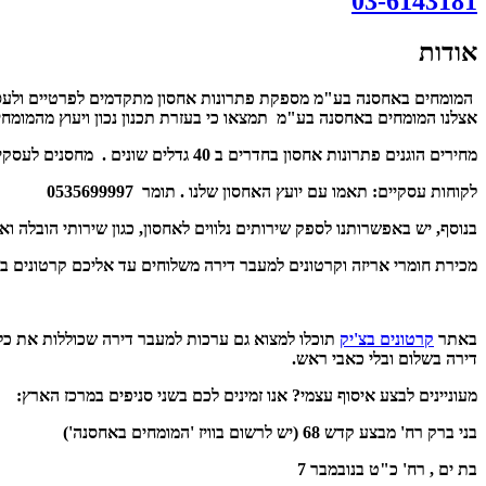
03-6143181
אודות
המומחים באחסנה בע"מ מספקת פתרונות אחסון מתקדמים לפרטיים ולעסקים.
אצלנו המומחים באחסנה בע"מ תמצאו כי בעזרת תכנון נכון ויעוץ מהמומחים בתחום ניסיון של 35 שנים.הצעת מחיר ללא כל התחיבות מצידכם תוכלו ל
מחירים הוגנים פתרונות אחסון בחדרים ב 40 גדלים שונים . מחסנים לעסקים בהתאמה מלאה לפי דרישה ועוד. אלה רק חלק מהפתרונות הייחודיים שיש לנו להציע לכם .
לקוחות עסקיים: תאמו עם יועץ האחסון שלנו . תומר 0535699997
בנוסף, יש באפשרותנו לספק שירותים נלווים לאחסון, כגון שירותי הובלה ואריזה.בכל 
מכירת חומרי אריזה וקרטונים למעבר דירה משלוחים עד אליכם קרטונים בציק מבצע קדש 68 ב
באתר
קרטונים בצ'יק
תוכלו למצוא גם ערכות למעבר דירה שכוללות את כל מה
דירה בשלום ובלי כאבי ראש.
מעוניינים לבצע איסוף עצמי? אנו זמינים לכם בשני סניפים במרכז הארץ:
בני ברק רח' מבצע קדש 68 (יש לרשום בוויז 'המומחים באחסנה')
בת ים , רח' כ"ט בנובמבר 7