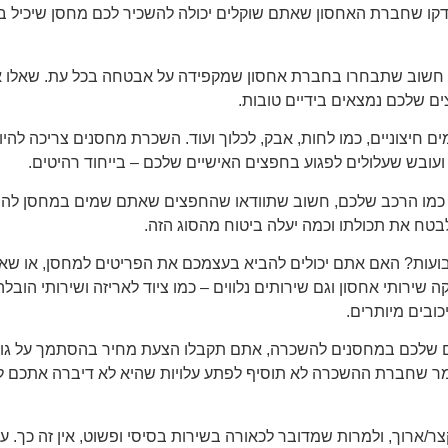
דקו שחברת האחסון שאתם שוקלים יכולה להשכיר לכם מחסן שיכיל ב
 חשוב שתבחרו בחברת אחסון שמקפידה על אבטחה בכל עת. שאלו 
ים שלכם נמצאים בידיים טובות.
צוניים, כמו לחות, אבק, לכלוך ועוד. השכרת מחסנים צריכה להיות 
ת ועובש שעלולים לפגוע בחפצים האישיים שלכם – בייחוד רהיטים.
 כמו הרכב שלכם, חשוב שתוודאו שהחפצים שאתם שמים במחסן להשכ
בטח את תכולתו וכמה יעלה ביטוח מהסוג הזה.
 בועות? האם אתם יכולים להביא בעצמכם את הפריטים למחסן, או שאת
ירותי אחסון וגם שירותים נלווים – כמו ציוד לאריזה ושירותי הובלה.
כובים מיותרים.
שלכם במחסנים להשכרה, אתם תקבלו הצעת מחיר בהסתמך על גודל
מר שחברת ההשכרה לא תוסיף לפתע עלויות שהיא לא דיברה אתכם לפנ
/ארוך, ולמרות שמדובר לכאורה בשירות בסיסי ופשוט, אין זה כך. ע