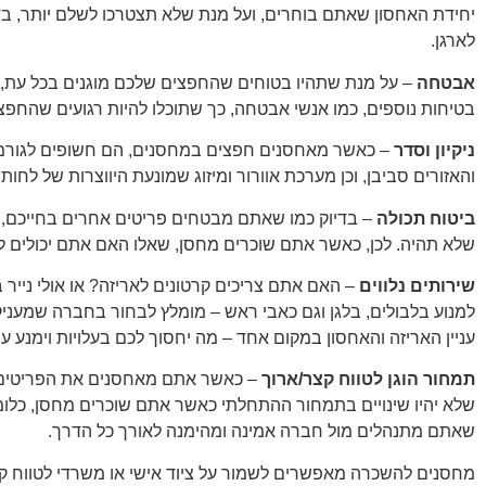
יחידת האחסון שאתם בוחרים, ועל מנת שלא תצטרכו לשלם יותר, ב
לארגן.
אבטחה
– על מנת שתהיו בטוחים שהחפצים שלכם מוגנים בכל עת,
בטיחות נוספים, כמו אנשי אבטחה, כך שתוכלו להיות רגועים שהחפצ
ניקיון וסדר
– כאשר מאחסנים חפצים במחסנים, הם חשופים לגורמים חי
והאזורים סביבן, וכן מערכת אוורור ומיזוג שמונעת היווצרות של לחו
ביטוח תכולה
– בדיוק כמו שאתם מבטחים פריטים אחרים בחייכם,
שלא תהיה. לכן, כאשר אתם שוכרים מחסן, שאלו האם אתם יכולים ל
שירותים נלווים
– האם אתם צריכים קרטונים לאריזה? או אולי נייר
למנוע בלבולים, בלגן וגם כאבי ראש – מומלץ לבחור בחברה שמעניקה ש
עניין האריזה והאחסון במקום אחד – מה יחסוך לכם בעלויות וימנע עי
תמחור הוגן לטווח קצר/ארוך
– כאשר אתם מאחסנים את הפריטים 
שלא יהיו שינויים בתמחור ההתחלתי כאשר אתם שוכרים מחסן, כלו
שאתם מתנהלים מול חברה אמינה ומהימנה לאורך כל הדרך.
מחסנים להשכרה מאפשרים לשמור על ציוד אישי או משרדי לטווח קצר