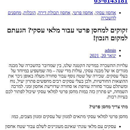
03-6143181
אחסון עסקי
,
אחסון פרטי
,
אחסון תכולת דירה
,
הובלות
,
מחסנים
להשכרה
זקוקים למחסן פרטי עבור מלאי עסקי? הגעתם
למקום הנכון!
admin
ינואר 20, 2021
עלויות ההשכרה במדינה הקטנה שלנו, בין שמדובר בהשכרה של מבנה
מגורים או של מבנה עסקי, עולות מדי שנה – מה שמשפיע במיוחד על
בעלי עסקים. שכירה של שטח נוסף עבור סחורה מעלה באופן ניכר את
ההוצאות החודשיות, ולכן בעלי עסקים רבים מחפשים פתרון יעיל, נוח
ומשתלם עבור סחורה עודפת או סחורה שדורשת אחסון זמני. למרבה
השמחה, יש פתרון כזה במות מחסן פרטי למלאי עסקי שיכול לפתור לכם
בעיות רבות.
מתי צריך מחסן פרטי?
מחסן פרטי למלאי עסקי מתאים למגוון של עסקים ומגוון מצבים, כמו:
עסקים עם מלאי עונתי שאינם מעוניינים לשלם עבור שטח אחסון