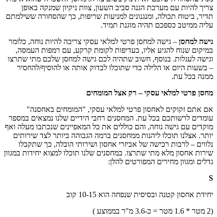
צריך להיות עם מערכת הגנה סביב השעון, צוות ניקיון שמנקה באופן
תדיר, ביטוח תכולה, ומנגנונים למניעות שריפות, כך שהסחורה ששילמתם
עליה ממיטב כספכם תהיה מוגנת תמיד.
גישה למחסן
– גישה למחסן פרטי למלאי עסקי צריכה להיות נוחה, כלומר
במיקום שנוח להגיע אליו, בעדיפות לקומת קרקע, עם רמפות העמסה,
וגישה לעגלות. בנוסף, חשוב שתהיה לכם גישה למחסן שלכם מתי שתרצו
– בשעות היום או הלילה כדי שתוכלו לבדוק אותה או להוסיף/להחסיר
ממנה בכל עת.
מחסן פרטי למלאי עסקי – רק אצל המומחים
אם אתם זקוקים לאחסון פרטי למלאי עסקי, "המומחים באחסנה"
עומדים לרשותכם בכל עת. המחסנים רחבי הידיים שלנו נמצאים במספר
מוקדים עם גישה נוחה, והם כוללים את כל המאפיינים שנכתבו מעלה ואף
יותר. אצלנו תוכלו ליהנות ממחסנים ברמה הגבוהה ביותר לצד שירותים
נלווים – לרבות רכישה של אביזרי אחסון ושירותי הובלה, כך שתקבלו
שירות אחסון מלא מתי שתרצו. במחסנים שלנו תוכלו למצוא יחידות במגוון
גדלים ומגוון מחירים המפורטים להלן:
S
יחידת אחסון קטנה ובסיסית שנפחה הוא 10-15 קוב
(2 מטר * 1.6 מטר = כ-3.6 מ"ר בממוצע )