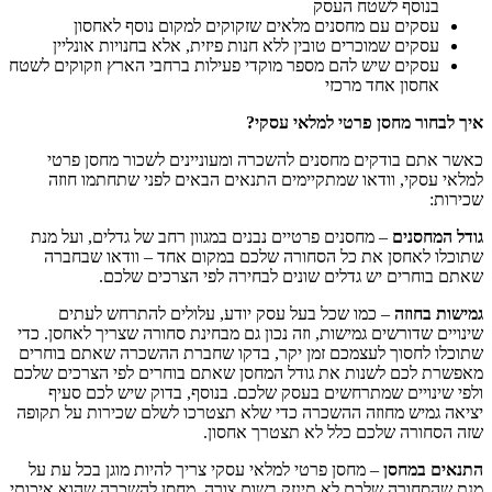
בנוסף לשטח העסק
עסקים עם מחסנים מלאים שזקוקים למקום נוסף לאחסון
עסקים שמוכרים טובין ללא חנות פיזית, אלא בחנויות אונליין
עסקים שיש להם מספר מוקדי פעילות ברחבי הארץ וזקוקים לשטח
אחסון אחד מרכזי
איך לבחור מחסן פרטי למלאי עסקי?
כאשר אתם בודקים מחסנים להשכרה ומעוניינים לשכור מחסן פרטי
למלאי עסקי, וודאו שמתקיימים התנאים הבאים לפני שתחתמו חוזה
שכירות:
גודל המחסנים
– מחסנים פרטיים נבנים במגוון רחב של גדלים, ועל מנת
שתוכלו לאחסן את כל הסחורה שלכם במקום אחד – וודאו שבחברה
שאתם בוחרים יש גדלים שונים לבחירה לפי הצרכים שלכם.
גמישות בחוזה
– כמו שכל בעל עסק יודע, עלולים להתרחש לעתים
שינויים שדורשים גמישות, וזה נכון גם מבחינת סחורה שצריך לאחסן. כדי
שתוכלו לחסוך לעצמכם זמן יקר, בדקו שחברת ההשכרה שאתם בוחרים
מאפשרת לכם לשנות את גודל המחסן שאתם בוחרים לפי הצרכים שלכם
ולפי שינויים שמתרחשים בעסק שלכם. בנוסף, בדוק שיש לכם סעיף
יציאה גמיש מחוזה ההשכרה כדי שלא תצטרכו לשלם שכירות על תקופה
שזה הסחורה שלכם כלל לא תצטרך אחסון.
התנאים במחסן
– מחסן פרטי למלאי עסקי צריך להיות מוגן בכל עת על
מנת שהסחורה שלכם לא תינזק בשום צורה. מחסן להשכרה שהוא איכותי