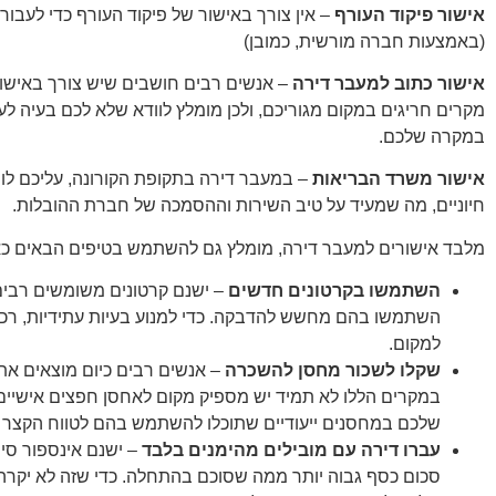
אישור פיקוד העורף
– אין צורך באישור של פיקוד העורף כדי לעבור
(באמצעות חברה מורשית, כמובן)
אישור כתוב למעבר דירה
– אנשים רבים חושבים שיש צורך באישור כ
מקרים חריגים במקום מגוריכם, ולכן מומלץ לוודא שלא לכם בעיה לע
במקרה שלכם.
אישור משרד הבריאות
– במעבר דירה בתקופת הקורונה, עליכם לו
חיוניים, מה שמעיד על טיב השירות וההסמכה של חברת ההובלות.
מלבד אישורים למעבר דירה, מומלץ גם להשתמש בטיפים הבאים כא
השתמשו בקרטונים חדשים
– ישנם קרטונים משומשים רבים
השתמשו בהם מחשש להדבקה. כדי למנוע בעיות עתידיות, רכש
למקום.
שקלו לשכור מחסן להשכרה
– אנשים רבים כיום מוצאים את 
במקרים הללו לא תמיד יש מספיק מקום לאחסן חפצים אישיים,
שלכם במחסנים ייעודיים שתוכלו להשתמש בהם לטווח הקצר א
עברו דירה עם מובילים מהימנים בלבד
– ישנם אינספור סיפ
סכום כסף גבוה יותר ממה שסוכם בהתחלה. כדי שזה לא יקרה ל