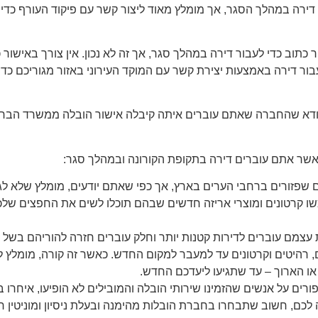
 דירה במהלך הסגר, אך מומלץ מאוד ליצור קשר עם פיקוד העורף כדי ל
תוב כדי לעבור דירה במהלך סגר, אך זה לא נכון. אין צורך באישור כ
בור דירה באמצעות יצירת קשר עם המוקד העירוני באזור מגוריכם כד
ודא שהחברה שאתם עוברים איתה קיבלה אישור הובלה ממשרד הבריא
שר אתם עוברים דירה בתקופת הקורונה ובמהלך סגר:
 שפזורים ברחבי הערים בארץ, אך כפי שאתם יודעים, מומלץ שלא 
ו קרטונים ומוצרי אריזה חדשים שבהם תוכלו לשים את החפצים שלכ
עצמם עוברים לדירות קטנות יותר וחלק עוברים חזרה להוריהם בשל 
 רהיטים וקרטונים עד למעבר למקום החדש. כאשר זה קורה, מומלץ ל
ו הארוך – עד שתגיעו ליעדכם החדש.
ורים על אנשים שהזמינו שירותי הובלה והמובילים לא הופיעו, איחרו 
כם, חשוב שתבחרו בחברת הובלות מהימנה ובעלת ניסיון ומוניטין חי