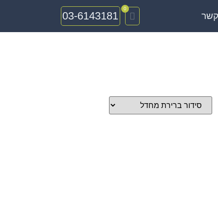
0
03-6143181
קשר