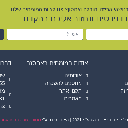
בנושאי אריזה, הובלה ואחסון? פנו לצוות המומחים שלנו
ו פרטים ונחזור אליכם בהקדם
אודות המומחים באחסנה
דברו 
אודותינו
ם
מחסנים להשכרה
55
יזה
תקנון אתר
מאמרים
81
צרו
ם באחסנה בע"מ 2021 | האתר נבנה ע"י
סטודיו צור - בניית אתר